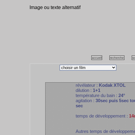
Image ou texte alternatif
accueil
recherche
s
révélateur :
Kodak XTOL
dilution :
1+1
température du bain :
24°
agitation :
30sec puis 5sec to
sec
temps de développement :
14
Autres temps de développem