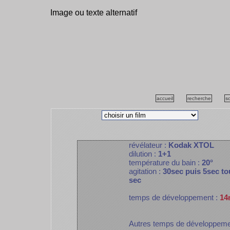
Image ou texte alternatif
accueil
recherche
s
révélateur :
Kodak XTOL
dilution :
1+1
température du bain :
20°
agitation :
30sec puis 5sec to
sec
temps de développement :
14
Autres temps de développem