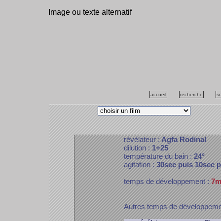
Image ou texte alternatif
accueil
recherche
s
révélateur :
Agfa Rodinal
dilution :
1+25
température du bain :
24°
agitation :
30sec puis 10sec 
temps de développement :
7m
Autres temps de développem