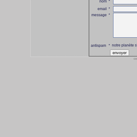
nom
*
email
*
message
*
notre planète s
antispam
*
co