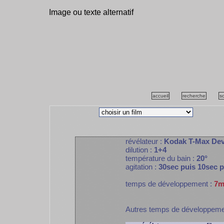
Image ou texte alternatif
accueil
recherche
s
révélateur :
Kodak T-Max De
dilution :
1+4
température du bain :
20°
agitation :
30sec puis 10sec 
temps de développement :
7m
Autres temps de développem