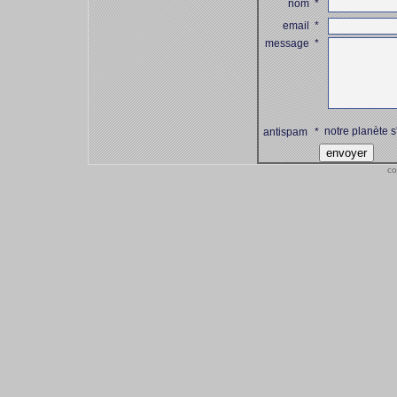
nom
*
email
*
message
*
notre planète s
antispam
*
co