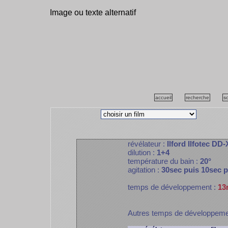
Image ou texte alternatif
accueil
recherche
s
révélateur :
Ilford Ilfotec DD-
dilution :
1+4
température du bain :
20°
agitation :
30sec puis 10sec 
temps de développement :
13
Autres temps de développem