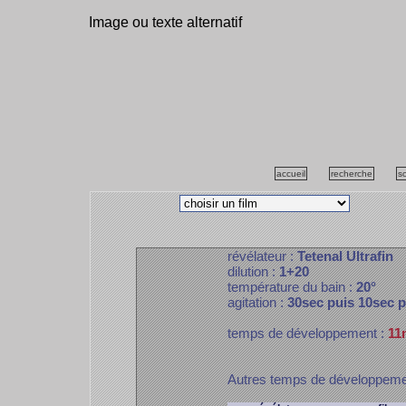
Image ou texte alternatif
accueil
recherche
s
révélateur :
Tetenal Ultrafin
dilution :
1+20
température du bain :
20°
agitation :
30sec puis 10sec 
temps de développement :
11
Autres temps de développem