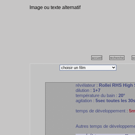
Image ou texte alternatif
accueil
recherche
s
révélateur :
Rollei RHS High
dilution :
1+7
température du bain :
20°
agitation :
5sec toutes les 30
temps de développement :
5m
Autres temps de développem