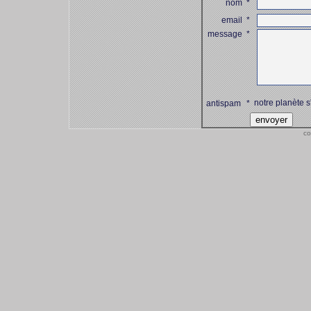
nom
*
email
*
message
*
notre planète s
antispam
*
co