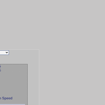
5
5
h Speed