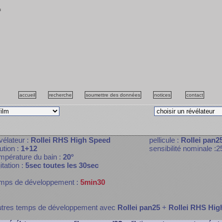
f
accueil
recherche
soumettre des données
notices
contact
vélateur :
Rollei RHS High Speed
pellicule :
Rollei pan2
lution :
1+12
sensibilité nominale :2
mpérature du bain :
20°
itation :
5sec toutes les 30sec
mps de développement :
5min30
tres temps de développement avec
Rollei pan25
+
Rollei RHS Hig