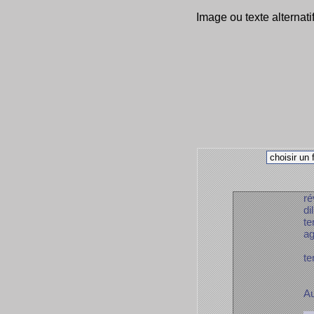
Image ou texte alternati
ré
di
te
ag
te
Au