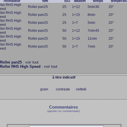
révélateur
film
ISO
dilution
temps
températ
llei RHS High
Rollei pan25
25
1+12
5min30
20°
eed
llei RHS High
Rollei pan25
25
1+15
8min
20°
eed
llei RHS High
Rollei pan25
25
1+7
5min
20°
eed
llei RHS High
Rollei pan25
50
1+12
7min45
20°
eed
llei RHS High
Rollei pan25
50
1+15
11min
20°
eed
llei RHS High
Rollei pan25
50
1+7
7min
20°
eed
Rollei pan25
: voir tout
Rollei RHS High Speed
: voir tout
à titre indicatif
grain contraste netteté
Commentaires
(ajouter un commentaire)