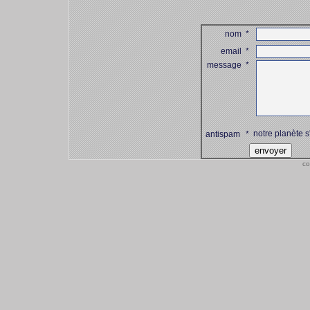
nom
*
email
*
message
*
notre planète s
antispam
*
co