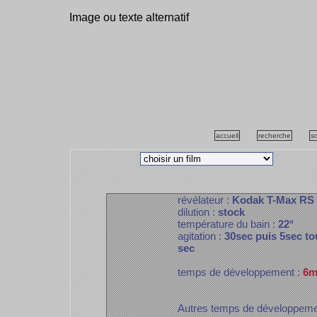
Image ou texte alternatif
accueil
recherche
s
révélateur :
Kodak T-Max RS
dilution :
stock
température du bain :
22°
agitation :
30sec puis 5sec to
sec
temps de développement :
6m
Autres temps de développem