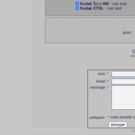
Kodak Tri-x 400
: voir tout
Kodak XTOL
: voir tout
grain
C
(aj
nom
*
email
*
message
*
notre planète s
antispam
*
co