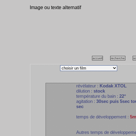
Image ou texte alternatif
accueil
recherche
s
révélateur :
Kodak XTOL
dilution :
stock
température du bain :
22°
agitation :
30sec puis 5sec to
sec
temps de développement :
5m
Autres temps de développem