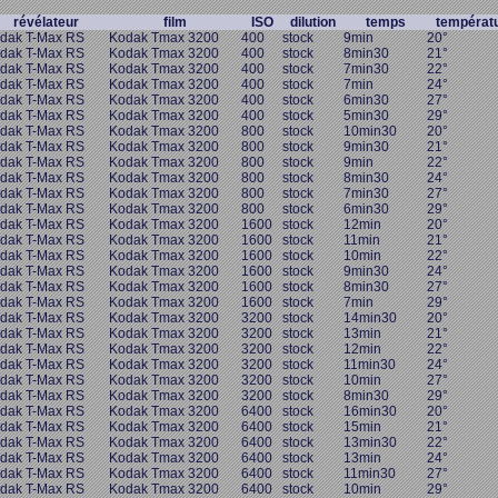
révélateur
film
ISO
dilution
temps
températ
dak T-Max RS
Kodak Tmax 3200
400
stock
9min
20°
dak T-Max RS
Kodak Tmax 3200
400
stock
8min30
21°
dak T-Max RS
Kodak Tmax 3200
400
stock
7min30
22°
dak T-Max RS
Kodak Tmax 3200
400
stock
7min
24°
dak T-Max RS
Kodak Tmax 3200
400
stock
6min30
27°
dak T-Max RS
Kodak Tmax 3200
400
stock
5min30
29°
dak T-Max RS
Kodak Tmax 3200
800
stock
10min30
20°
dak T-Max RS
Kodak Tmax 3200
800
stock
9min30
21°
dak T-Max RS
Kodak Tmax 3200
800
stock
9min
22°
dak T-Max RS
Kodak Tmax 3200
800
stock
8min30
24°
dak T-Max RS
Kodak Tmax 3200
800
stock
7min30
27°
dak T-Max RS
Kodak Tmax 3200
800
stock
6min30
29°
dak T-Max RS
Kodak Tmax 3200
1600
stock
12min
20°
dak T-Max RS
Kodak Tmax 3200
1600
stock
11min
21°
dak T-Max RS
Kodak Tmax 3200
1600
stock
10min
22°
dak T-Max RS
Kodak Tmax 3200
1600
stock
9min30
24°
dak T-Max RS
Kodak Tmax 3200
1600
stock
8min30
27°
dak T-Max RS
Kodak Tmax 3200
1600
stock
7min
29°
dak T-Max RS
Kodak Tmax 3200
3200
stock
14min30
20°
dak T-Max RS
Kodak Tmax 3200
3200
stock
13min
21°
dak T-Max RS
Kodak Tmax 3200
3200
stock
12min
22°
dak T-Max RS
Kodak Tmax 3200
3200
stock
11min30
24°
dak T-Max RS
Kodak Tmax 3200
3200
stock
10min
27°
dak T-Max RS
Kodak Tmax 3200
3200
stock
8min30
29°
dak T-Max RS
Kodak Tmax 3200
6400
stock
16min30
20°
dak T-Max RS
Kodak Tmax 3200
6400
stock
15min
21°
dak T-Max RS
Kodak Tmax 3200
6400
stock
13min30
22°
dak T-Max RS
Kodak Tmax 3200
6400
stock
13min
24°
dak T-Max RS
Kodak Tmax 3200
6400
stock
11min30
27°
dak T-Max RS
Kodak Tmax 3200
6400
stock
10min
29°