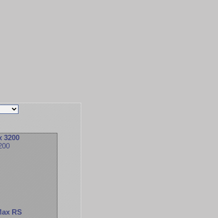
 3200
3200
Max RS