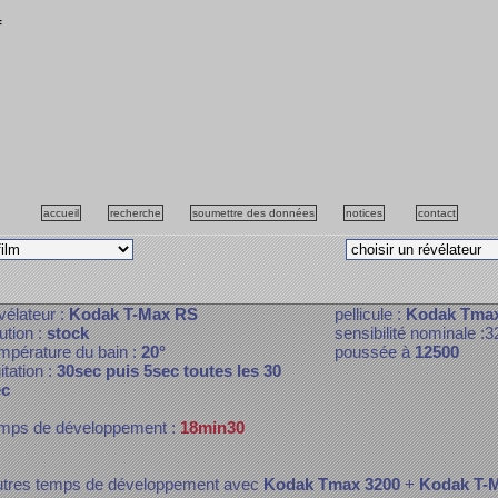
f
accueil
recherche
soumettre des données
notices
contact
vélateur :
Kodak T-Max RS
pellicule :
Kodak Tmax
lution :
stock
sensibilité nominale :
mpérature du bain :
20°
poussée à
12500
itation :
30sec puis 5sec toutes les 30
ec
mps de développement :
18min30
tres temps de développement avec
Kodak Tmax 3200
+
Kodak T-