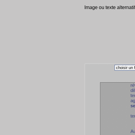
Image ou texte alternati
ré
di
te
ag
s
te
Au