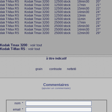
dak T-Max RS
Kodak Tmax 3200
12500
stock
18min30
20°
dak T-Max RS
Kodak Tmax 3200
12500
stock
17min
21°
dak T-Max RS
Kodak Tmax 3200
12500
stock
15min30
22°
dak T-Max RS
Kodak Tmax 3200
12500
stock
14min30
24°
dak T-Max RS
Kodak Tmax 3200
12500
stock
13min
27°
dak T-Max RS
Kodak Tmax 3200
12500
stock
11min
29°
dak T-Max RS
Kodak Tmax 3200
25000
stock
17min
22°
dak T-Max RS
Kodak Tmax 3200
25000
stock
16min30
24°
dak T-Max RS
Kodak Tmax 3200
25000
stock
14min30
27°
dak T-Max RS
Kodak Tmax 3200
25000
stock
12min30
29°
Kodak Tmax 3200
: voir tout
Kodak T-Max RS
: voir tout
à titre indicatif
grain contraste netteté
Commentaires
(ajouter un commentaire)
nom
*
email
*