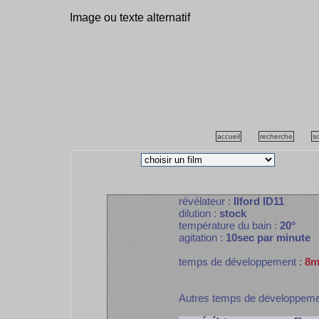
Image ou texte alternatif
accueil
recherche
s
révélateur :
Ilford ID11
dilution :
stock
température du bain :
20°
agitation :
10sec par minute
temps de développement :
8m
Autres temps de développem