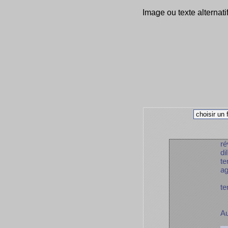
Image ou texte alternati
ré
di
te
ag
te
Au