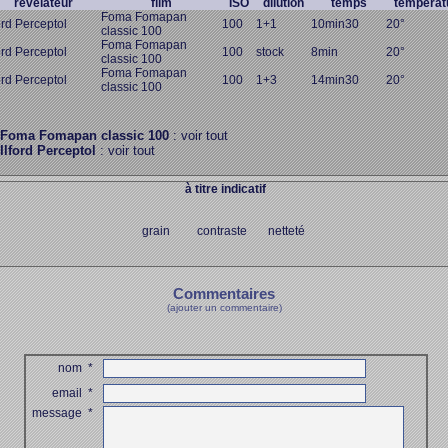
révélateur
film
ISO
dilution
temps
températ
Foma Fomapan
ford Perceptol
100
1+1
10min30
20°
classic 100
Foma Fomapan
ford Perceptol
100
stock
8min
20°
classic 100
Foma Fomapan
ford Perceptol
100
1+3
14min30
20°
classic 100
Foma Fomapan classic 100
: voir tout
Ilford Perceptol
: voir tout
à titre indicatif
grain contraste netteté
Commentaires
(ajouter un commentaire)
nom
*
email
*
message
*