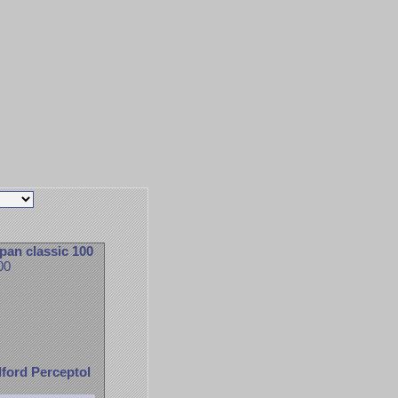
an classic 100
00
Ilford Perceptol