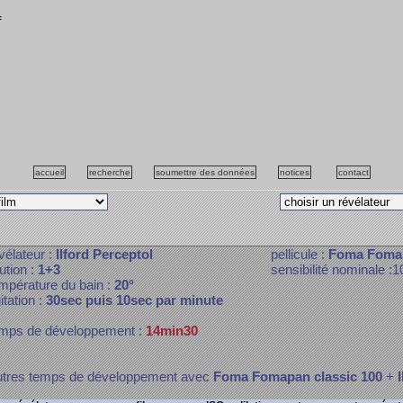
f
accueil
recherche
soumettre des données
notices
contact
vélateur :
Ilford Perceptol
pellicule :
Foma Fomap
lution :
1+3
sensibilité nominale :1
mpérature du bain :
20°
itation :
30sec puis 10sec par minute
mps de développement :
14min30
tres temps de développement avec
Foma Fomapan classic 100
+