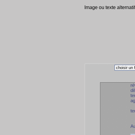
Image ou texte alternati
ré
di
te
ag
te
Au