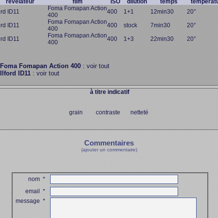
révélateur
film
ISO
dilution
temps
températ
Foma Fomapan Action
ord ID11
400
1+1
12min30
20°
400
Foma Fomapan Action
ord ID11
400
stock
7min30
20°
400
Foma Fomapan Action
ord ID11
400
1+3
22min30
20°
400
Foma Fomapan Action 400
: voir tout
Ilford ID11
: voir tout
à titre indicatif
grain contraste netteté
Commentaires
(ajouter un commentaire)
nom
*
email
*
message
*