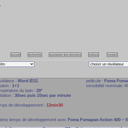
f
accueil
recherche
soumettre des données
notices
contact
vélateur :
Ilford ID11
pellicule :
Foma Fomap
lution :
1+1
sensibilité nominale :4
mpérature du bain :
20°
itation :
30sec puis 10sec par minute
mps de développement :
12min30
tres temps de développement avec
Foma Fomapan Action 400
+
I