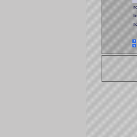
Ilf
Ilf
Ilf