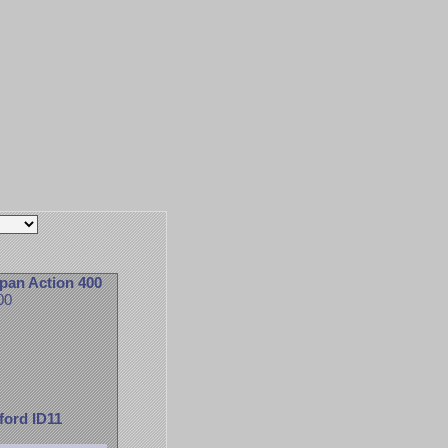
an Action 400
00
lford ID11