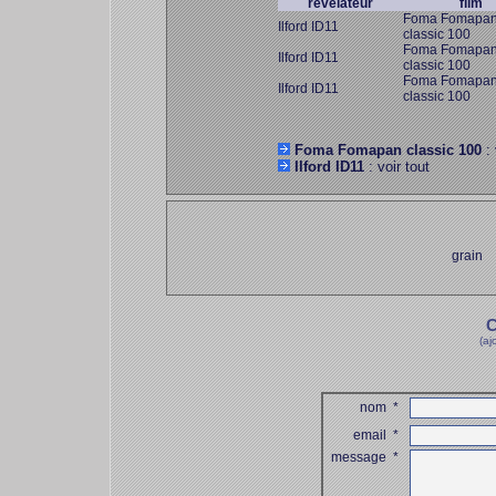
révélateur
film
Foma Fomapa
Ilford ID11
classic 100
Foma Fomapa
Ilford ID11
classic 100
Foma Fomapa
Ilford ID11
classic 100
Foma Fomapan classic 100
: 
Ilford ID11
: voir tout
grain
C
(aj
nom
*
email
*
message
*