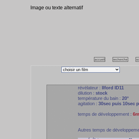
Image ou texte alternatif
accueil
recherche
s
révélateur :
Ilford ID11
dilution :
stock
température du bain :
20°
agitation :
30sec puis 10sec 
temps de développement :
6m
Autres temps de développem