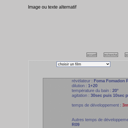
Image ou texte alternatif
accueil
recherche
s
révélateur :
Foma Fomadon 
dilution :
1+20
température du bain :
20°
agitation :
30sec puis 10sec 
temps de développement :
3m
Autres temps de développem
R09