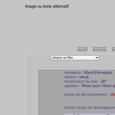
Image ou texte alternatif
accueil
recherche
s
révélateur :
Ilford Perceptol
dilution :
stock
température du bain :
20°
agitation :
30sec puis 10sec 
temps de développement :
15
Autres temps de développem