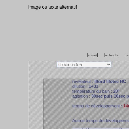
Image ou texte alternatif
accueil
recherche
s
révélateur :
Ilford Ilfotec HC
dilution :
1+31
température du bain :
20°
agitation :
30sec puis 10sec 
temps de développement :
14
Autres temps de développem