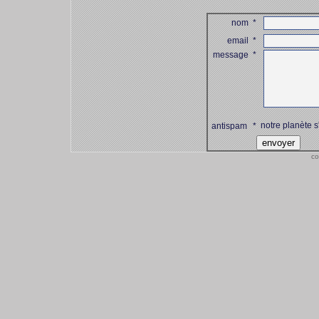
nom
*
email
*
message
*
notre planète s
antispam
*
co