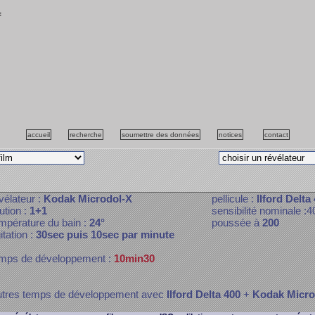
f
accueil
recherche
soumettre des données
notices
contact
vélateur :
Kodak Microdol-X
pellicule :
Ilford Delta
lution :
1+1
sensibilité nominale :4
mpérature du bain :
24°
poussée à
200
itation :
30sec puis 10sec par minute
mps de développement :
10min30
tres temps de développement avec
Ilford Delta 400
+
Kodak Micro