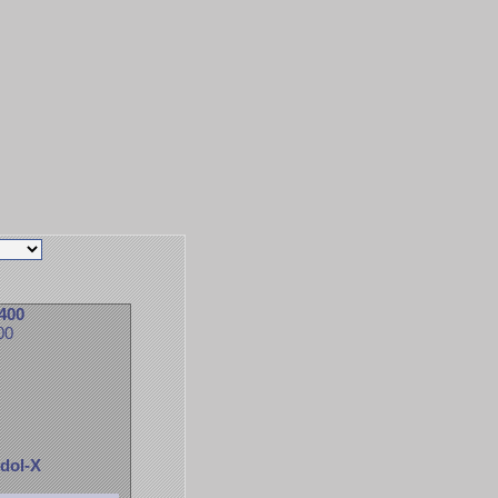
 400
00
dol-X