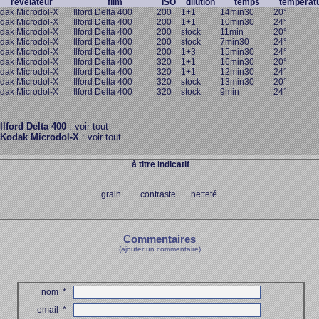
révélateur
film
ISO
dilution
temps
températ
dak Microdol-X
Ilford Delta 400
200
1+1
14min30
20°
dak Microdol-X
Ilford Delta 400
200
1+1
10min30
24°
dak Microdol-X
Ilford Delta 400
200
stock
11min
20°
dak Microdol-X
Ilford Delta 400
200
stock
7min30
24°
dak Microdol-X
Ilford Delta 400
200
1+3
15min30
24°
dak Microdol-X
Ilford Delta 400
320
1+1
16min30
20°
dak Microdol-X
Ilford Delta 400
320
1+1
12min30
24°
dak Microdol-X
Ilford Delta 400
320
stock
13min30
20°
dak Microdol-X
Ilford Delta 400
320
stock
9min
24°
Ilford Delta 400
: voir tout
Kodak Microdol-X
: voir tout
à titre indicatif
grain contraste netteté
Commentaires
(ajouter un commentaire)
nom
*
email
*