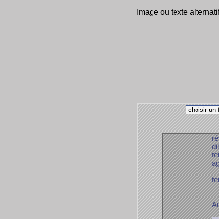
Image ou texte alternati
ré
di
te
ag
te
Au