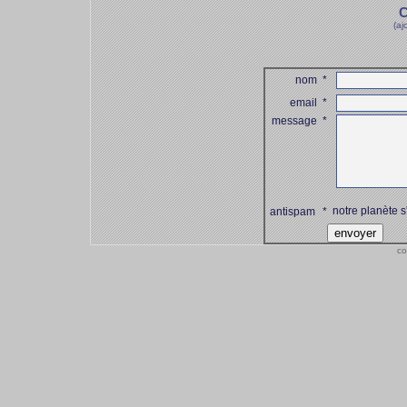
C
(aj
nom
*
email
*
message
*
notre planète s
antispam
*
co