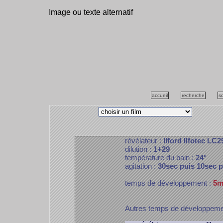
Image ou texte alternatif
accueil
recherche
s
révélateur :
Ilford Ilfotec LC2
dilution :
1+29
température du bain :
24°
agitation :
30sec puis 10sec 
temps de développement :
5m
Autres temps de développem