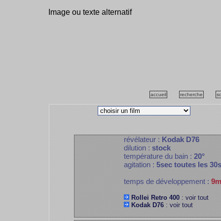
Image ou texte alternatif
accueil
recherche
s
révélateur :
Kodak D76
dilution :
stock
température du bain :
20°
agitation :
5sec toutes les 30
temps de développement :
9m
Rollei Retro 400
: voir tout
Kodak D76
: voir tout