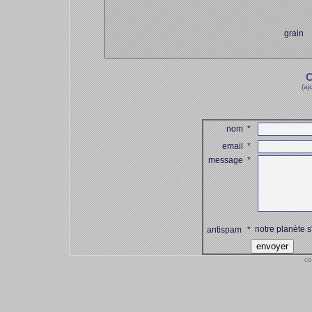
grain
C
(aj
nom
*
email
*
message
*
notre planète s
antispam
*
co