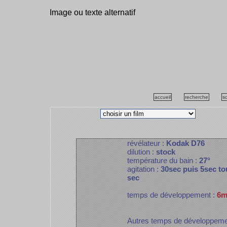
Image ou texte alternatif
accueil
recherche
s
révélateur :
Kodak D76
dilution :
stock
température du bain :
27°
agitation :
30sec puis 5sec to
sec
temps de développement :
6m
Autres temps de développem