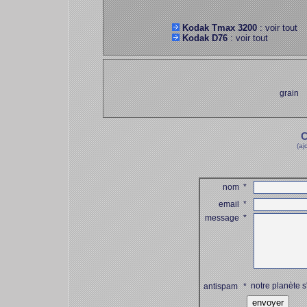
Kodak Tmax 3200
: voir tout
Kodak D76
: voir tout
grain
C
(aj
nom
*
email
*
message
*
notre planète s
antispam
*