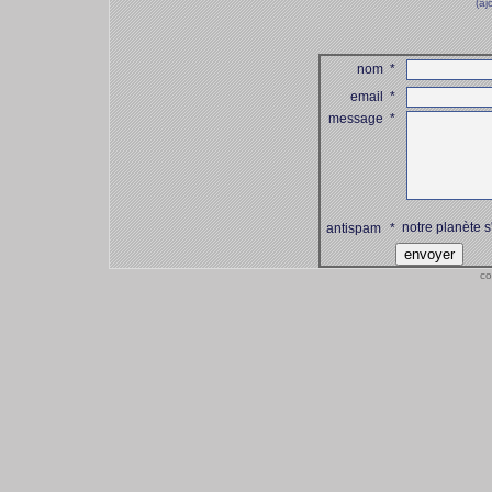
(aj
nom
*
email
*
message
*
notre planète s
antispam
*
co