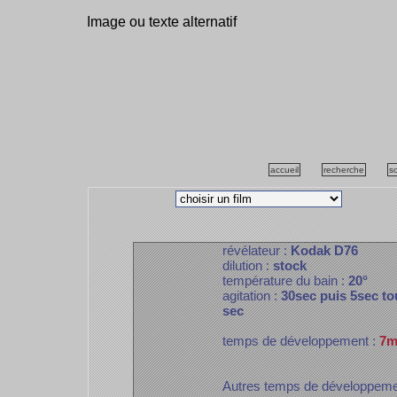
Image ou texte alternatif
accueil
recherche
s
révélateur :
Kodak D76
dilution :
stock
température du bain :
20°
agitation :
30sec puis 5sec to
sec
temps de développement :
7m
Autres temps de développem