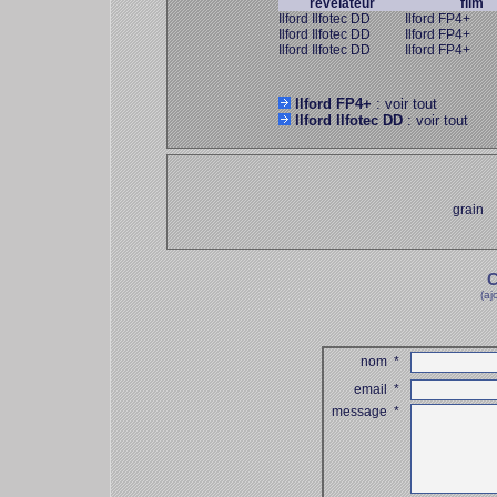
révélateur
film
Ilford Ilfotec DD
Ilford FP4+
Ilford Ilfotec DD
Ilford FP4+
Ilford Ilfotec DD
Ilford FP4+
Ilford FP4+
: voir tout
Ilford Ilfotec DD
: voir tout
grain
C
(aj
nom
*
email
*
message
*