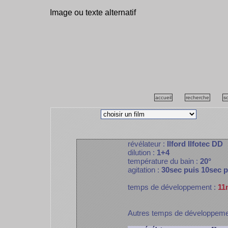
Image ou texte alternatif
accueil
recherche
s
révélateur :
Ilford Ilfotec DD
dilution :
1+4
température du bain :
20°
agitation :
30sec puis 10sec 
temps de développement :
11
Autres temps de développem